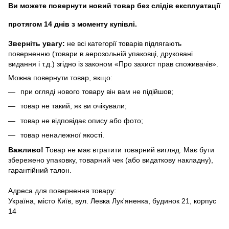
Ви можете повернути новий товар без слідів експлуатації
протягом 14 днів з моменту купівлі.
Зверніть увагу:
не всі категорії товарів підлягають
поверненню (товари в аерозольній упаковці, друковані
видання і т.д.) згідно із законом «Про захист прав споживачів».
Можна повернути товар, якщо:
при огляді нового товару він вам не підійшов;
товар не такий, як ви очікували;
товар не відповідає опису або фото;
товар неналежної якості.
Важливо!
Товар не має втратити товарний вигляд. Має бути
збережено упаковку, товарний чек (або видаткову накладну),
гарантійний талон.
Адреса для повернення товару:
Україна, місто Київ, вул. Левка Лук'яненка, будинок 21, корпус
14