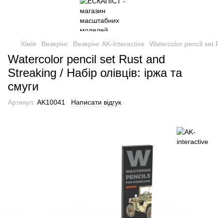
Хімія
Везерінг
Везерінг AK-interactive
Watercolor pencil set 
Watercolor pencil set Rust and
Streaking / Набір олівців: іржа та
смуги
Артикул:
AK10041
Написати відгук