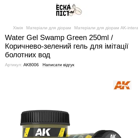
Хімія
Матеріали для діорам
Матеріали для діорам AK-intera
Water Gel Swamp Green 250ml /
Коричнево-зелений гель для імітації
болотних вод
Артикул:
AK8006
Написати відгук