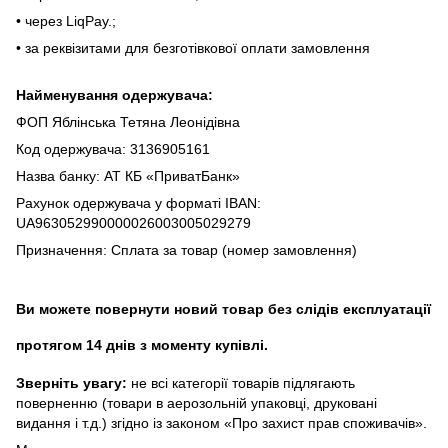
• чepeз LiqPaу.;
• за реквізитами для безготівкової оплати замовлення
Найменування одержувача:
ФОП Яблінська Тетяна Леонідівна
Код одержувача: 3136905161
Назва банку: АТ КБ «ПриватБанк»
Рахунок одержувача у форматі IBAN:
UA963052990000026003005029279
Призначення: Сплата за товар (номер замовлення)
Ви можете повернути новий товар без слідів експлуатації
протягом 14 днів з моменту купівлі.
Зверніть увагу:
не всі категорії товарів підлягають
поверненню (товари в аерозольній упаковці, друковані
видання і т.д.) згідно із законом «Про захист прав споживачів».