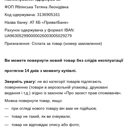
ФОП Яблінська Тетяна Леонідівна
Код одержувача: 3136905161
Назва банку: АТ КБ «ПриватБанк»
Рахунок одержувача у форматі IBAN:
UA963052990000026003005029279
Призначення: Сплата за товар (номер замовлення)
Ви можете повернути новий товар без слідів експлуатації
протягом 14 днів з моменту купівлі.
Зверніть увагу:
не всі категорії товарів підлягають
поверненню (товари в аерозольній упаковці, друковані
видання і т.д.) згідно із законом «Про захист прав споживачів».
Можна повернути товар, якщо:
при огляді нового товару він вам не підійшов;
товар не такий, як ви очікували;
товар не відповідає опису або фото;