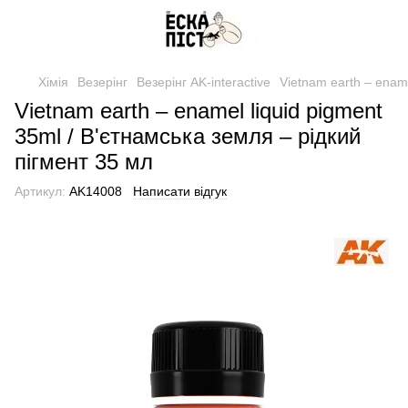
Хімія
Везерінг
Везерінг AK-interactive
Vietnam earth – ename
Vietnam earth – enamel liquid pigment
35ml / В'єтнамська земля – рідкий
пігмент 35 мл
Артикул:
AK14008
Написати відгук