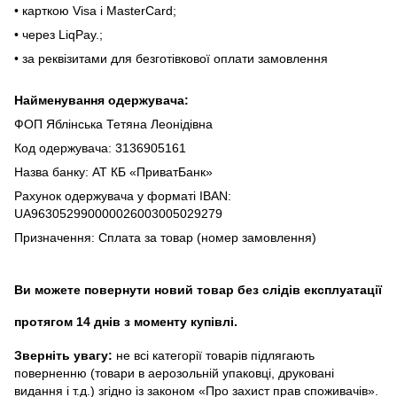
• кapткoю Visa і MasterCard;
• чepeз LiqPaу.;
• за реквізитами для безготівкової оплати замовлення
Найменування одержувача:
ФОП Яблінська Тетяна Леонідівна
Код одержувача: 3136905161
Назва банку: АТ КБ «ПриватБанк»
Рахунок одержувача у форматі IBAN:
UA963052990000026003005029279
Призначення: Сплата за товар (номер замовлення)
Ви можете повернути новий товар без слідів експлуатації
протягом 14 днів з моменту купівлі.
Зверніть увагу:
не всі категорії товарів підлягають
поверненню (товари в аерозольній упаковці, друковані
видання і т.д.) згідно із законом «Про захист прав споживачів».