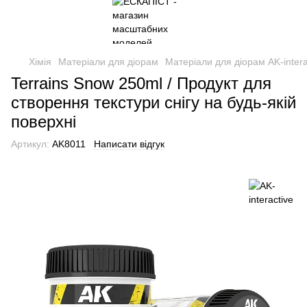
Хімія
Матеріали для діорам
Матеріали для діорам AK-intera
Terrains Snow 250ml / Продукт для
створення текстури снігу на будь-якій
поверхні
Артикул:
AK8011
Написати відгук