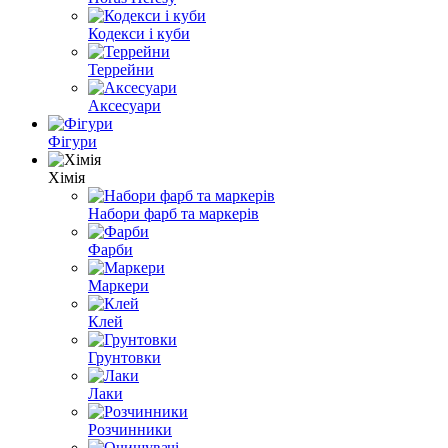
Кодекси і куби
Террейни
Аксесуари
Фігури
Хімія
Набори фарб та маркерів
Фарби
Маркери
Клей
Грунтовки
Лаки
Розчинники