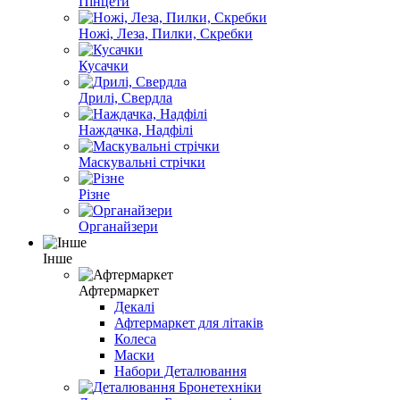
Пінцети
Ножі, Леза, Пилки, Скребки
Кусачки
Дрилі, Свердла
Наждачка, Надфілі
Маскувальні стрічки
Різне
Органайзери
Інше
Афтермаркет
Декалі
Афтермаркет для літаків
Колеса
Маски
Набори Деталювання