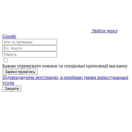
Увійти через
Google
Бажаю отримувати новини та спеціальні пропозиції
магазину
Зареєструватись
Підтверджуючи реєстрацію, я приймаю умови
користувацької
угоди
Закрити