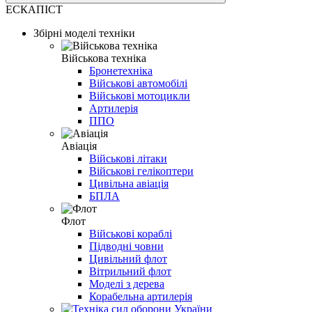
ЕСКАПІСТ
Збірні моделі техніки
Військова техніка
Бронетехніка
Військові автомобілі
Військові мотоцикли
Артилерія
ППО
Авіація
Військові літаки
Військові гелікоптери
Цивільна авіація
БПЛА
Флот
Військові кораблі
Підводні човни
Цивільний флот
Вітрильний флот
Моделі з дерева
Корабельна артилерія