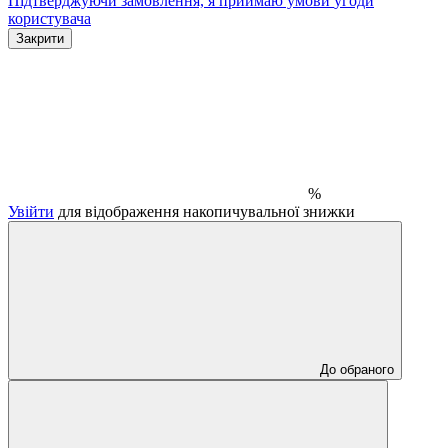
Підтверджуючи замовлення, я приймаю умови
угоди
користувача
Закрити
%
Увійти
для відображення накопичувальної знижки
До обраного