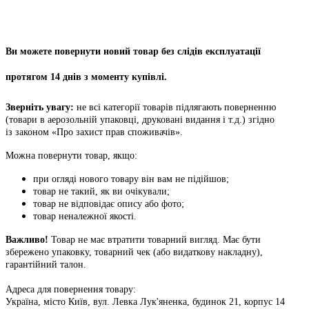
Ви можете повернути новий товар без слідів експлуатації
протягом 14 днів з моменту купівлі.
Зверніть увагу:
не всі категорії товарів підлягають поверненню
(товари в аерозольній упаковці, друковані видання і т.д.) згідно
із законом «Про захист прав споживачів».
Можна повернути товар, якщо:
при огляді нового товару він вам не підійшов;
товар не такий, як ви очікували;
товар не відповідає опису або фото;
товар неналежної якості.
Важливо!
Товар не має втратити товарний вигляд. Має бути
збережено упаковку, товарний чек (або видаткову накладну),
гарантійний талон.
Адреса для повернення товару:
Україна, місто Київ, вул. Левка Лук'яненка, будинок 21, корпус 14