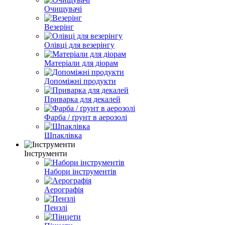
Очищувачі
Везерінг
Олівці для везерінгу
Матеріали для діорам
Допоміжні продукти
Приварка для декалей
Фарба / ґрунт в аерозолі
Шпаклівка
Інструменти
Набори інструментів
Аерографія
Пензлі