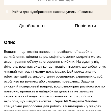
Увійти
для відображення накопичувальної знижки
%
До обраного
Порівняти
Опис
Вошинг — це техніка нанесення розбавленої фарби в
заглиблення, щілини та рельєфні елементи моделі з метою
акцентування об'єму та створення глибини. На відміну від
фільтрів, вош має вищу концентрацію пігменту, що забезпечує
чіткіший контраст і кращу деталізацію. Цей метод значно
ефективніший за використання розведених акрилових фарб,
особливо на великих або складних поверхнях. Завдяки
зниженій поверхневій напрузі, вош рівномірно розтікається по
поверхні, проникає в найдрібніші деталі та не залишає
характерних обводів, які часто виникають при роботі з
акрилом, що швидко висихає. Серія AK Wargame Washes
спеціально розроблена для роботи з мініатюрами у жанрах