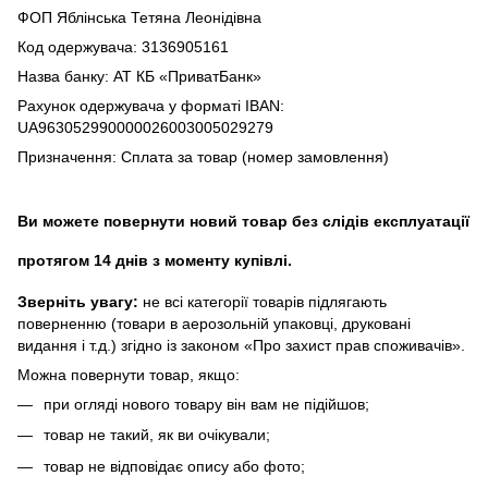
ФОП Яблінська Тетяна Леонідівна
Код одержувача: 3136905161
Назва банку: АТ КБ «ПриватБанк»
Рахунок одержувача у форматі IBAN:
UA963052990000026003005029279
Призначення: Сплата за товар (номер замовлення)
Ви можете повернути новий товар без слідів експлуатації
протягом 14 днів з моменту купівлі.
Зверніть увагу:
не всі категорії товарів підлягають
поверненню (товари в аерозольній упаковці, друковані
видання і т.д.) згідно із законом «Про захист прав споживачів».
Можна повернути товар, якщо:
при огляді нового товару він вам не підійшов;
товар не такий, як ви очікували;
товар не відповідає опису або фото;