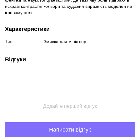
фентезі та наукової фантастики, де важливу роль відіграють
яскраві контрастні кольори та художня виразність моделей на
ігровому полі.
Характеристики
Тип
Змивка для мініатюр
Відгуки
Додайте перший відгук
Написати відгук