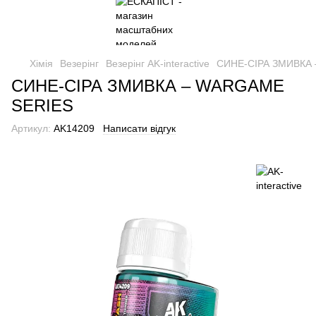
Хімія
Везерінг
Везерінг AK-interactive
СИНЕ-СІРА ЗМИВКА
СИНЕ-СІРА ЗМИВКА – WARGAME
SERIES
Артикул:
AK14209
Написати відгук