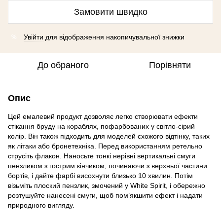
Замовити швидко
Увійти
для відображення накопичувальної знижки
%
До обраного
Порівняти
Опис
Цей емалевий продукт дозволяє легко створювати ефекти
стікання бруду на кораблях, пофарбованих у світло-сірий
колір. Він також підходить для моделей схожого відтінку, таких
як літаки або бронетехніка. Перед використанням ретельно
струсіть флакон. Наносьте тонкі нерівні вертикальні смуги
пензликом з гострим кінчиком, починаючи з верхньої частини
бортів, і дайте фарбі висохнути близько 10 хвилин. Потім
візьміть плоский пензлик, змочений у White Spirit, і обережно
розтушуйте нанесені смуги, щоб пом’якшити ефект і надати
природного вигляду.