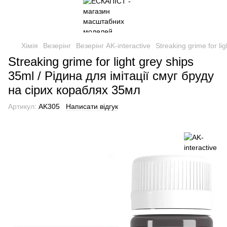
Хімія
Везерінг
Везерінг AK-interactive
Streaking grime for l
Streaking grime for light grey ships
35ml / Рідина для імітації смуг бруду
на сірих кораблях 35мл
Артикул:
AK305
Написати відгук