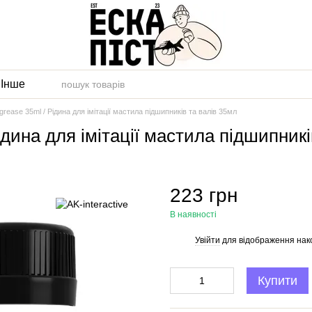
и
Інше
 grease 35ml / Рідина для імітації мастила підшипників та валів 35мл
Рідина для імітації мастила підшипник
223 грн
В наявності
Увійти
для відображення нак
%
Купити