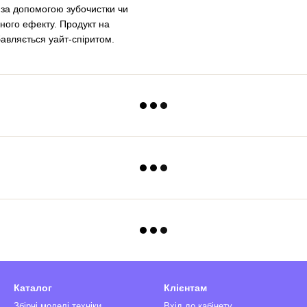
 за допомогою зубочистки чи
ного ефекту. Продукт на
бавляється уайт-спіритом.
Каталог
Клієнтам
Збірні моделі техніки
Вхід до кабінету