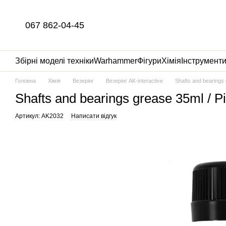
Перейти до основного контенту
067 862-04-45
Збірні моделі техніки
Warhammer
Фігури
Хімія
Інструмент
Головна
Хімія
Везерінг
Везерінг AK-interactive
Shafts and bearings
Shafts and bearings grease 35ml / 
Артикул: AK2032
Написати відгук