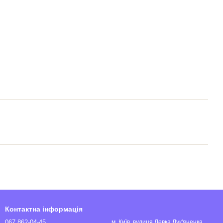
Контактна інформація
067 862-04-45
м. Київ, вулиця Левка Лук'яненка