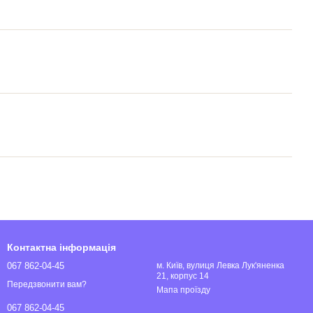
Контактна інформація
067 862-04-45
м. Київ, вулиця Левка Лук'яненка
21, корпус 14
Передзвонити вам?
Мапа проїзду
067 862-04-45