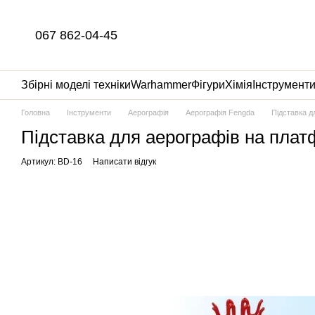
Перейти до основного контенту
067 862-04-45
Збірні моделі техніки
Warhammer
Фігури
Хімія
Інструмент
Головна
Інструменти
Аерографія
Аерографія Fengda
Підставка д
Підставка для аерографів на плат
Артикул: BD-16
Написати відгук