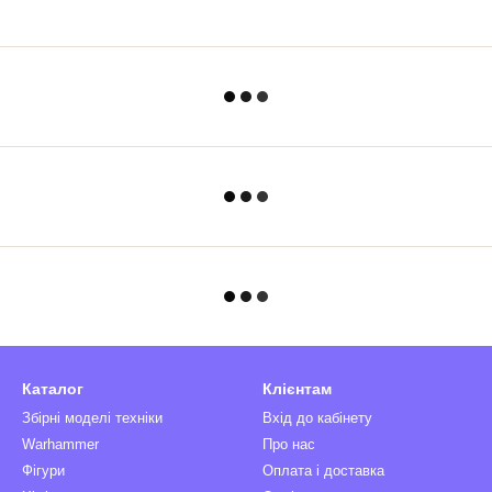
Каталог
Клієнтам
Збірні моделі техніки
Вхід до кабінету
Warhammer
Про нас
Фігури
Оплата і доставка