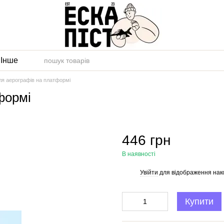
и
Інше
ля аерографів на платформі
формі
446 грн
В наявності
Увійти
для відображення нак
%
Купити