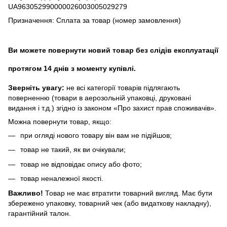
UA963052990000026003005029279
Призначення: Сплата за товар (номер замовлення)
Ви можете повернути новий товар без слідів експлуатації
протягом 14 днів з моменту купівлі.
Зверніть увагу:
не всі категорії товарів підлягають
поверненню (товари в аерозольній упаковці, друковані
видання і т.д.) згідно із законом «Про захист прав споживачів».
Можна повернути товар, якщо:
при огляді нового товару він вам не підійшов;
товар не такий, як ви очікували;
товар не відповідає опису або фото;
товар неналежної якості.
Важливо!
Товар не має втратити товарний вигляд. Має бути
збережено упаковку, товарний чек (або видаткову накладну),
гарантійний талон.