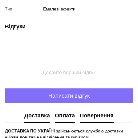
Тип
Емалеві ефекти
Відгуки
Додайте перший відгук
Написати відгук
Доставка
Оплата
Повернення
ДOCTABKA ПO УKPAЇHІ
здійсьнюється службою доставки
«Hoвa пoштa»
нa відділeння тa куp’єpoм.