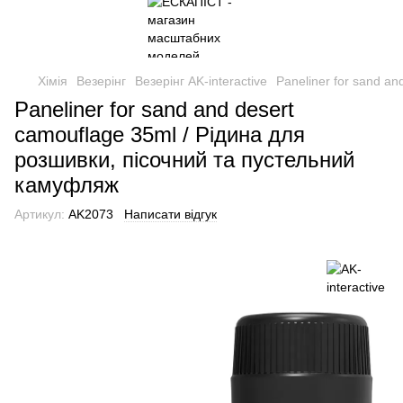
Хімія
Везерінг
Везерінг AK-interactive
Paneliner for sand a
Paneliner for sand and desert
camouflage 35ml / Рідина для
розшивки, пісочний та пустельний
камуфляж
Артикул:
AK2073
Написати відгук