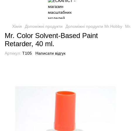
Хімія
Допоміжні продукти
Допоміжні продукти Mr.Hobby
Mr.
Mr. Color Solvent-Based Paint
Retarder, 40 ml.
Артикул:
T105
Написати відгук