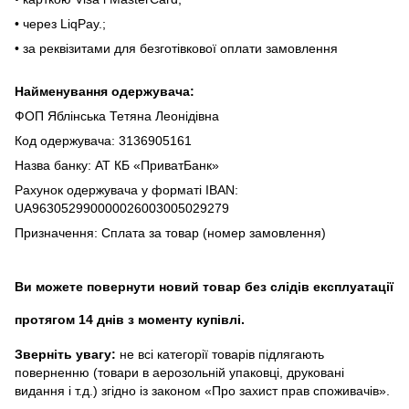
• чepeз LiqPaу.;
• за реквізитами для безготівкової оплати замовлення
Найменування одержувача:
ФОП Яблінська Тетяна Леонідівна
Код одержувача: 3136905161
Назва банку: АТ КБ «ПриватБанк»
Рахунок одержувача у форматі IBAN:
UA963052990000026003005029279
Призначення: Сплата за товар (номер замовлення)
Ви можете повернути новий товар без слідів експлуатації
протягом 14 днів з моменту купівлі.
Зверніть увагу:
не всі категорії товарів підлягають
поверненню (товари в аерозольній упаковці, друковані
видання і т.д.) згідно із законом «Про захист прав споживачів».