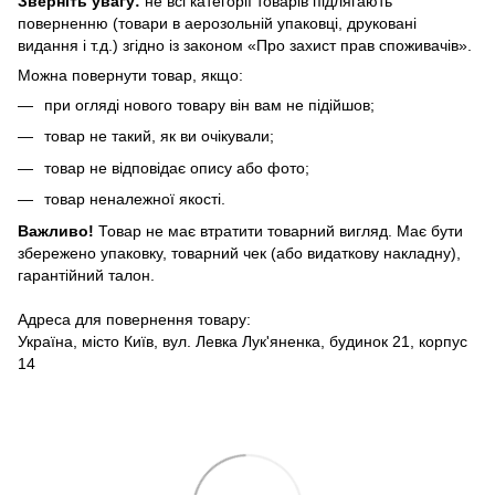
Зверніть увагу:
не всі категорії товарів підлягають
поверненню (товари в аерозольній упаковці, друковані
видання і т.д.) згідно із законом «Про захист прав споживачів».
Можна повернути товар, якщо:
при огляді нового товару він вам не підійшов;
товар не такий, як ви очікували;
товар не відповідає опису або фото;
товар неналежної якості.
Важливо!
Товар не має втратити товарний вигляд. Має бути
збережено упаковку, товарний чек (або видаткову накладну),
гарантійний талон.
Адреса для повернення товару:
Україна, місто Київ, вул. Левка Лук'яненка, будинок 21, корпус
14