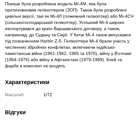
Пізніше була розроблена модель Мі-4М, яка була
протичовновим гелікоптером (ЗОП). Також були розроблені
цивільні версії, такі як Мі-4Л (пожежний гелікоптер) або Мі-4СЧ
(сільськогосподарський гелікоптер). Успішний Мі-4 широко
експортувався до країн Варшавського договору, а також,
наприклад, до Судану та Сирії. У Китаї Мі-4 також випускався
під позначенням Harbin Z-5. Гелікоптери Мі-4 брали участь у
численних збройних конфліктах, включаючи індійсько-
пакистанські війни (1961-1962, 1965 та 1970), війну у В'єтнамі
(1964-1975) або війну в Афганістані (1979-1989). Клей та
фарби в комплект не входять
Характеристики
Масштаб
1/72
Відгуки