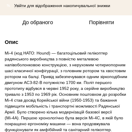
Увійти
для відображення накопичувальної знижки
%
До обраного
Порівняти
Опис
Мі-4 (код НАТО: Hound) — багатоцільовий гелікоптер
радянського виробництва з повністю металевою
напівоболонковою конструкцією, з нерухомим чотириопорним
шасі класичної конфігурації, з головним ротором та хвостовим
ротором на балці. Привід забезпечувався одним зіркоподібним
двигуном АСЗ-82-В потужністю 1700 км. Політ першого
прототипу відбувся в червні 1952 року, а серійне виробництво
тривало з 1953 по 1969 рік. Основним поштовхом до розробки
Мі-4 став досвід Корейської війни (1950-1953) та бажання
підвищити мобільність і транспортні можливості Радянської
Армії. Було створено кілька модернізацій базової версії
(Мі-4А). Першою хронологічно була версія Мі-4С, в якій було
покращено ергономіку машини — вона продовжувала
функціонувати як амфібійний та санітарний гелікоптер.