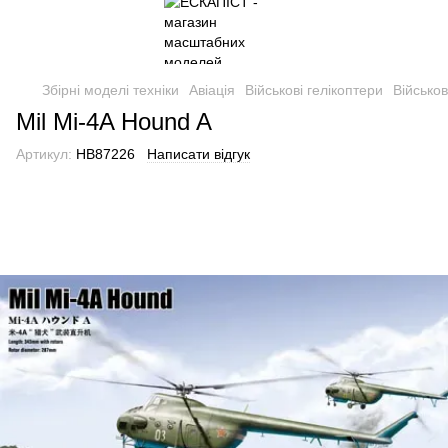
Збірні моделі техніки
Авіація
Військові гелікоптери
Військо
Mil Mi-4A Hound A
Артикул:
HB87226
Написати відгук