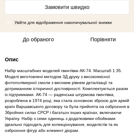
Замовити швидко
Увійти
для відображення накопичувальної знижки
%
До обраного
Порівняти
Опис
Набір масштабних моделей гвинтівки АК-74. Масштаб 1:35.
Моделі виготовлені методом 3Д друку з високоякісної
фотополімерної смоли з високим рівнем деталізації та
дотриманням історичної достовірності. Комплектуються разом
із підтримками. АК-74 — радянська штурмова гвинтівка,
розроблена в 1974 році, яка стала основною зброєю для армій
країн Варшавського договору та була прийнята на озброєння в
Збройних силах СРСР і багатьох інших країнах, включаючи
Україну. Набір з семи одиниць з додатковими обоймами
ідеально підходить для колекціонування, моделістів та як
озброєння фігур або елемент діорам.