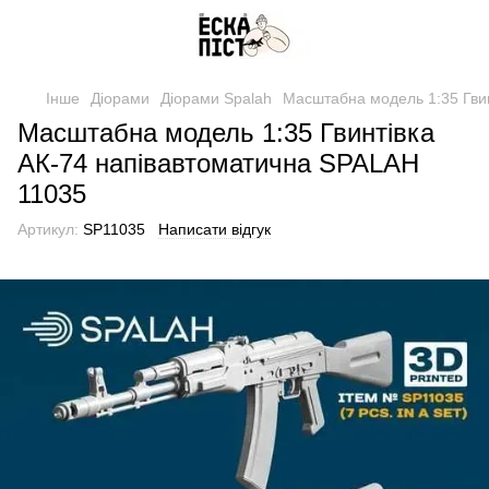
Інше
Діорами
Діорами Spalah
Масштабна модель 1:35 Гви
Масштабна модель 1:35 Гвинтівка
АК-74 напівавтоматична SPALAH
11035
Артикул:
SP11035
Написати відгук