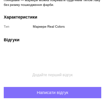
глянцевий — маркери можна покривати будь-яким типом лаку
без ризику пошкодження фарби.
Характеристики
Тип
Маркери Real Colors
Відгуки
Додайте перший відгук
Написати відгук