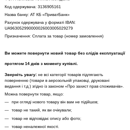
Код одержувача: 3136905161
Назва банку: АТ КБ «ПриватБанк»
Рахунок одержувача у форматі IBAN:
UA963052990000026003005029279
Призначення: Сплата за товар (номер замовлення)
Ви можете повернути новий товар без слідів експлуатації
протягом 14 днів з моменту купівлі.
Зверніть увагу:
не всі категорії товарів підлягають
поверненню (товари в аерозольній упаковці, друковані
видання і т.д.) згідно із законом «Про захист прав споживачів».
Можна повернути товар, якщо:
при огляді нового товару він вам не підійшов;
товар не такий, як ви очікували;
товар не відповідає опису або фото;
товар неналежної якості.