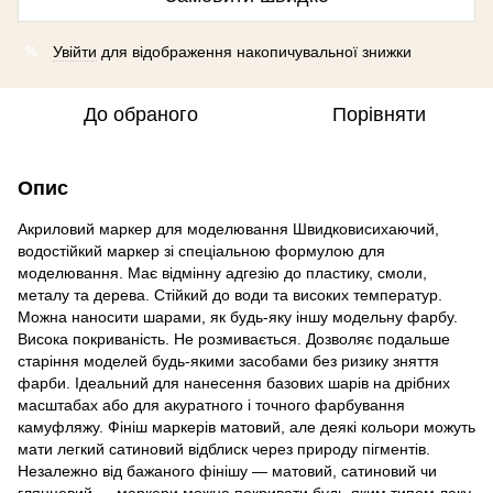
Увійти
для відображення накопичувальної знижки
%
До обраного
Порівняти
Опис
Акриловий маркер для моделювання Швидковисихаючий,
водостійкий маркер зі спеціальною формулою для
моделювання. Має відмінну адгезію до пластику, смоли,
металу та дерева. Стійкий до води та високих температур.
Можна наносити шарами, як будь-яку іншу модельну фарбу.
Висока покриваність. Не розмивається. Дозволяє подальше
старіння моделей будь-якими засобами без ризику зняття
фарби. Ідеальний для нанесення базових шарів на дрібних
масштабах або для акуратного і точного фарбування
камуфляжу. Фініш маркерів матовий, але деякі кольори можуть
мати легкий сатиновий відблиск через природу пігментів.
Незалежно від бажаного фінішу — матовий, сатиновий чи