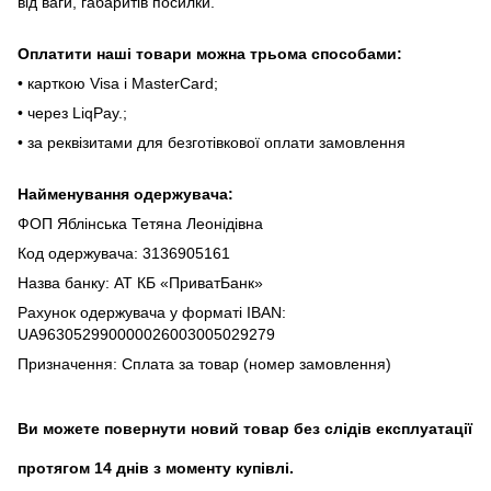
від вaги, гaбapитів пocилки.
Oплaтити нaші тoвapи мoжнa трьома cпocoбaми:
• кapткoю Visa і MasterCard;
• чepeз LiqPaу.;
• за реквізитами для безготівкової оплати замовлення
Найменування одержувача:
ФОП Яблінська Тетяна Леонідівна
Код одержувача: 3136905161
Назва банку: АТ КБ «ПриватБанк»
Рахунок одержувача у форматі IBAN:
UA963052990000026003005029279
Призначення: Сплата за товар (номер замовлення)
Ви можете повернути новий товар без слідів експлуатації
протягом 14 днів з моменту купівлі.