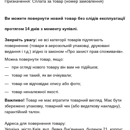
Призначення: Сплата за товар (номер замовлення)
Ви можете повернути новий товар без слідів експлуатації
протягом 14 днів з моменту купівлі.
Зверніть увагу:
не всі категорії товарів підлягають
поверненню (товари в аерозольній упаковці, друковані
видання і т.д.) згідно із законом «Про захист прав споживачів».
Можна повернути товар, якщо:
при огляді нового товару він вам не підійшов;
товар не такий, як ви очікували;
товар не відповідає опису або фото;
товар неналежної якості.
Важливо!
Товар не має втратити товарний вигляд. Має бути
збережено упаковку, товарний чек (або видаткову накладну),
гарантійний талон.
Адреса для повернення товару:
Україна, місто Київ, вул. Левка Лук'яненка, будинок 21, корпус