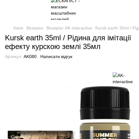
Хімія
Везерінг
Везерінг AK-interactive
Kursk earth 35ml / Рі
Kursk earth 35ml / Рідина для імітації
ефекту курскою землі 35мл
Артикул:
AK080
Написати відгук