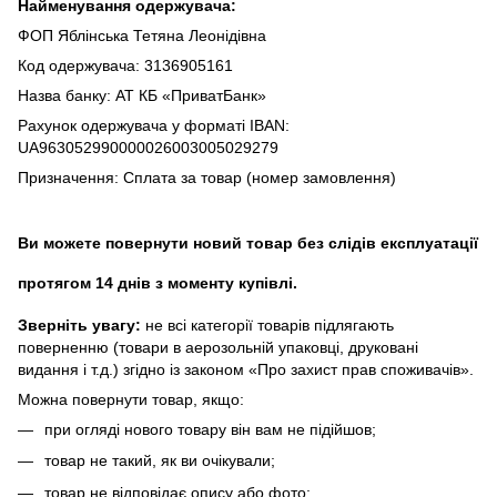
Найменування одержувача:
ФОП Яблінська Тетяна Леонідівна
Код одержувача: 3136905161
Назва банку: АТ КБ «ПриватБанк»
Рахунок одержувача у форматі IBAN:
UA963052990000026003005029279
Призначення: Сплата за товар (номер замовлення)
Ви можете повернути новий товар без слідів експлуатації
протягом 14 днів з моменту купівлі.
Зверніть увагу:
не всі категорії товарів підлягають
поверненню (товари в аерозольній упаковці, друковані
видання і т.д.) згідно із законом «Про захист прав споживачів».
Можна повернути товар, якщо:
при огляді нового товару він вам не підійшов;
товар не такий, як ви очікували;
товар не відповідає опису або фото;