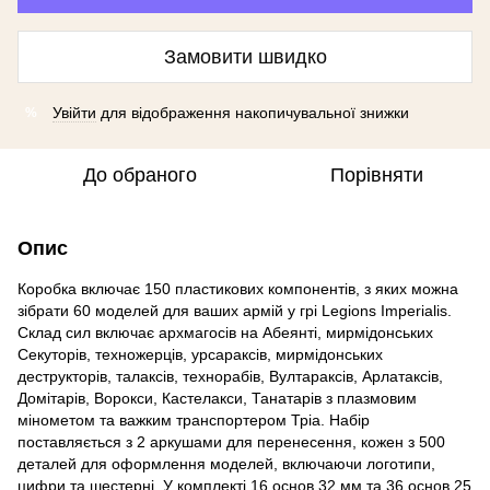
Замовити швидко
Увійти
для відображення накопичувальної знижки
%
До обраного
Порівняти
Опис
Коробка включає 150 пластикових компонентів, з яких можна
зібрати 60 моделей для ваших армій у грі Legions Imperialis.
Склад сил включає архмагосів на Абеянті, мирмідонських
Секуторів, техножерців, урсараксів, мирмідонських
деструкторів, талаксів, технорабів, Вултараксів, Арлатаксів,
Домітарів, Ворокси, Кастелакси, Танатарів з плазмовим
мінометом та важким транспортером Тріа. Набір
поставляється з 2 аркушами для перенесення, кожен з 500
деталей для оформлення моделей, включаючи логотипи,
цифри та шестерні. У комплекті 16 основ 32 мм та 36 основ 25