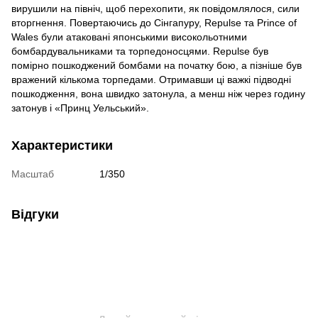
вирушили на північ, щоб перехопити, як повідомлялося, сили
вторгнення. Повертаючись до Сінгапуру, Repulse та Prince of
Wales були атаковані японськими високольотними
бомбардувальниками та торпедоносцями. Repulse був
помірно пошкоджений бомбами на початку бою, а пізніше був
вражений кількома торпедами. Отримавши ці важкі підводні
пошкодження, вона швидко затонула, а менш ніж через годину
затонув і «Принц Уельський».
Характеристики
Масштаб
1/350
Відгуки