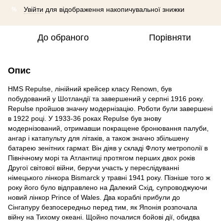
Увійти
для відображення накопичувальної знижки
%
До обраного
Порівняти
Опис
HMS Repulse, лінійний крейсер класу Renown, був
побудований у Шотландії та завершений у серпні 1916 року.
Repulse пройшов значну модернізацію. Роботи були завершені
в 1922 році. У 1933-36 роках Repulse був знову
модернізований, отримавши покращене бронювання палуби,
ангар і катапульту для літаків, а також значно збільшену
батарею зенітних гармат. Він діяв у складі Флоту метрополії в
Північному морі та Атлантиці протягом перших двох років
Другої світової війни, беручи участь у переслідуванні
німецького лінкора Bismarck у травні 1941 року. Пізніше того ж
року його було відправлено на Далекий Схід, супроводжуючи
новий лінкор Prince of Wales. Два кораблі прибули до
Сінгапуру безпосередньо перед тим, як Японія розпочала
війну на Тихому океані. Щойно почалися бойові дії, обидва