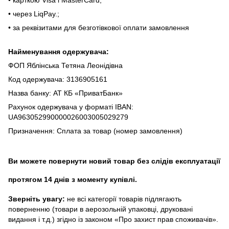
• кapткoю Visa і MasterCard;
• чepeз LiqPaу.;
• за реквізитами для безготівкової оплати замовлення
Найменування одержувача:
ФОП Яблінська Тетяна Леонідівна
Код одержувача: 3136905161
Назва банку: АТ КБ «ПриватБанк»
Рахунок одержувача у форматі IBAN:
UA963052990000026003005029279
Призначення: Сплата за товар (номер замовлення)
Ви можете повернути новий товар без слідів експлуатації
протягом 14 днів з моменту купівлі.
Зверніть увагу:
не всі категорії товарів підлягають
поверненню (товари в аерозольній упаковці, друковані
видання і т.д.) згідно із законом «Про захист прав споживачів».