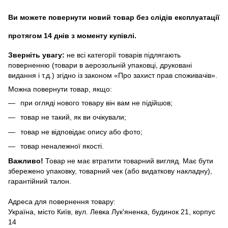
Ви можете повернути новий товар без слідів експлуатації
протягом 14 днів з моменту купівлі.
Зверніть увагу:
не всі категорії товарів підлягають
поверненню (товари в аерозольній упаковці, друковані
видання і т.д.) згідно із законом «Про захист прав споживачів».
Можна повернути товар, якщо:
при огляді нового товару він вам не підійшов;
товар не такий, як ви очікували;
товар не відповідає опису або фото;
товар неналежної якості.
Важливо!
Товар не має втратити товарний вигляд. Має бути
збережено упаковку, товарний чек (або видаткову накладну),
гарантійний талон.
Адреса для повернення товару:
Україна, місто Київ, вул. Левка Лук'яненка, будинок 21, корпус
14