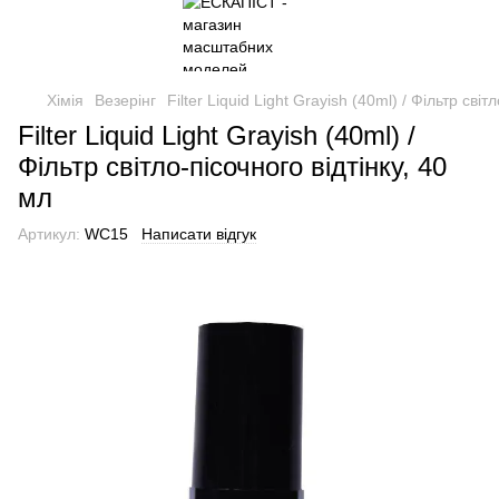
Хімія
Везерінг
Filter Liquid Light Grayish (40ml) / Фільтр світ
Filter Liquid Light Grayish (40ml) /
Фільтр світло-пісочного відтінку, 40
мл
Артикул:
WC15
Написати відгук