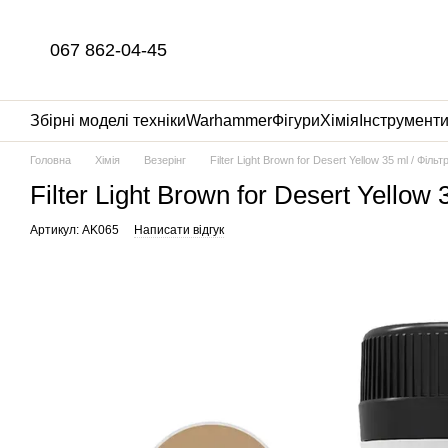
Перейти до основного контенту
067 862-04-45
Збірні моделі техніки
Warhammer
Фігури
Хімія
Інструмент
Головна
Хімія
Везерінг
Filter Light Brown for Desert Yellow 35 ml / Фі
Filter Light Brown for Desert Yell
Артикул: AK065
Написати відгук