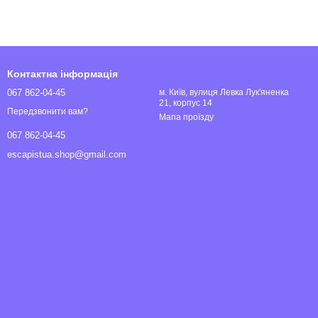
Контактна інформація
067 862-04-45
м. Київ, вулиця Левка Лук'яненка
21, корпус 14
Передзвонити вам?
Мапа проїзду
067 862-04-45
escapistua.shop@gmail.com