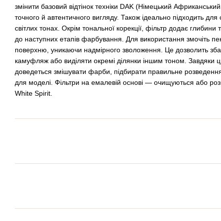
змінити базовий відтінок техніки DAK (Німецький Африканськи
точного й автентичного вигляду. Також ідеально підходить для с
світлих тонах. Окрім тональної корекції, фільтр додає глибини
до наступних етапів фарбування. Для використання змочіть пе
поверхню, уникаючи надмірного зволоження. Це дозволить збага
камуфляж або виділяти окремі ділянки іншим тоном. Завдяки 
доведеться змішувати фарби, підбирати правильне розведення
для моделі. Фільтри на емалевій основі — очищуються або р
White Spirit.