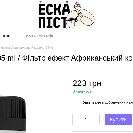
и
Інше
льтр ефект Африканський корпус 35 мл
ow 35 ml / Фільтр ефект Африканський к
223 грн
В наявності
Увійти
для відображення нак
%
Купити