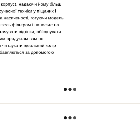
й корпус), надаючи йому більш
учасної техніки у піщаних і
 та насиченості, готуючи модель
нзель фільтром і наносьте на
чувати відтінки, об’єднувати
цим продуктам вам не
 чи шукати ідеальний колір
озбавляються за допомогою