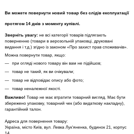
Ви можете повернути новий товар без слідів експлуатації
протягом 14 днів з моменту купівлі.
Зверніть увагу:
не всі категорії товарів підлягають
поверненню (товари в аерозольній упаковці, друковані
видання і т.д.) згідно із законом «Про захист прав споживачів».
Можна повернути товар, якщо:
при огляді нового товару він вам не підійшов;
товар не такий, як ви очікували;
товар не відповідає опису або фото;
товар неналежної якості.
Важливо!
Товар не має втратити товарний вигляд. Має бути
збережено упаковку, товарний чек (або видаткову накладну),
гарантійний талон.
Адреса для повернення товару:
Україна, місто Київ, вул. Левка Лук'яненка, будинок 21, корпус
14