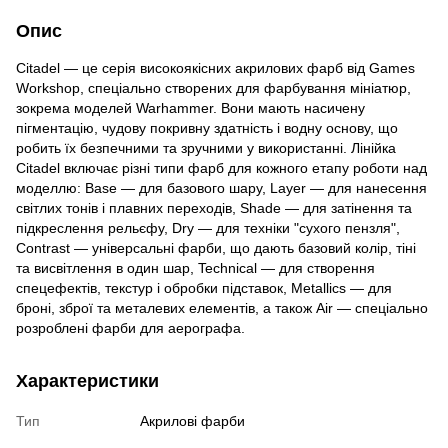
Опис
Citadel — це серія високоякісних акрилових фарб від Games
Workshop, спеціально створених для фарбування мініатюр,
зокрема моделей Warhammer. Вони мають насичену
пігментацію, чудову покривну здатність і водну основу, що
робить їх безпечними та зручними у використанні. Лінійка
Citadel включає різні типи фарб для кожного етапу роботи над
моделлю: Base — для базового шару, Layer — для нанесення
світлих тонів і плавних переходів, Shade — для затінення та
підкреслення рельєфу, Dry — для техніки "сухого пензля",
Contrast — універсальні фарби, що дають базовий колір, тіні
та висвітлення в один шар, Technical — для створення
спецефектів, текстур і обробки підставок, Metallics — для
броні, зброї та металевих елементів, а також Air — спеціально
розроблені фарби для аерографа.
Характеристики
Тип
Акрилові фарби