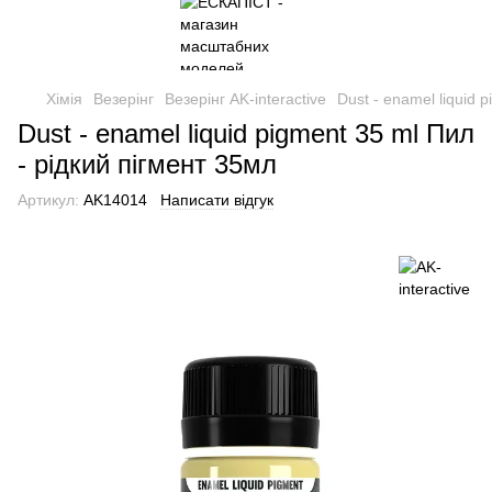
Хімія
Везерінг
Везерінг AK-interactive
Dust - enamel liquid 
Dust - enamel liquid pigment 35 ml Пил
- рідкий пігмент 35мл
Артикул:
AK14014
Написати відгук