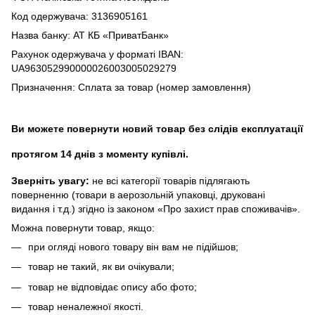
Код одержувача: 3136905161
Назва банку: АТ КБ «ПриватБанк»
Рахунок одержувача у форматі IBAN:
UA963052990000026003005029279
Призначення: Сплата за товар (номер замовлення)
Ви можете повернути новий товар без слідів експлуатації
протягом 14 днів з моменту купівлі.
Зверніть увагу:
не всі категорії товарів підлягають
поверненню (товари в аерозольній упаковці, друковані
видання і т.д.) згідно із законом «Про захист прав споживачів».
Можна повернути товар, якщо:
при огляді нового товару він вам не підійшов;
товар не такий, як ви очікували;
товар не відповідає опису або фото;
товар неналежної якості.