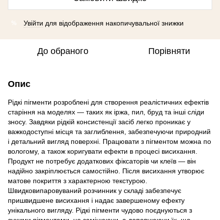
Увійти
для відображення накопичувальної знижки
%
До обраного
Порівняти
Опис
Рідкі пігменти розроблені для створення реалістичних ефектів
старіння на моделях — таких як іржа, пил, бруд та інші сліди
зносу. Завдяки рідкій консистенції засіб легко проникає у
важкодоступні місця та заглиблення, забезпечуючи природний
і детальний вигляд поверхні. Працювати з пігментом можна по
вологому, а також коригувати ефекти в процесі висихання.
Продукт не потребує додаткових фіксаторів чи клеїв — він
надійно закріплюється самостійно. Після висихання утворює
матове покриття з характерною текстурою.
Швидковипаровуваний розчинник у складі забезпечує
пришвидшене висихання і надає завершеному ефекту
унікального вигляду. Рідкі пігменти чудово поєднуються з