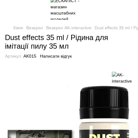
Хімія
Везерінг
Везерінг AK-interactive
Dust effects 35 ml / Р
Dust effects 35 ml / Рідина для
імітації пилу 35 мл
Артикул:
AK015
Написати відгук