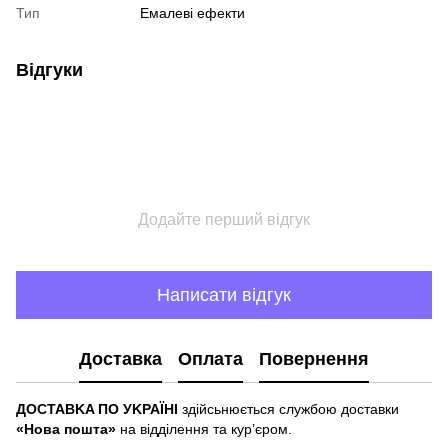
Тип
Емалеві ефекти
Відгуки
Додайте перший відгук
Написати відгук
Доставка
Оплата
Повернення
ДOCTABKA ПO УKPAЇHІ
здійсьнюється службою доставки
«Hoвa пoштa»
нa відділeння тa куp’єpoм.