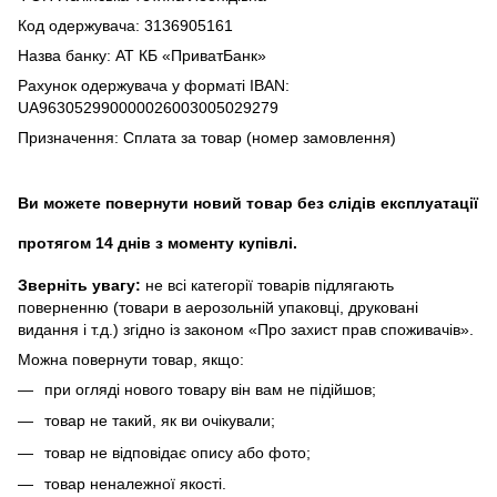
Код одержувача: 3136905161
Назва банку: АТ КБ «ПриватБанк»
Рахунок одержувача у форматі IBAN:
UA963052990000026003005029279
Призначення: Сплата за товар (номер замовлення)
Ви можете повернути новий товар без слідів експлуатації
протягом 14 днів з моменту купівлі.
Зверніть увагу:
не всі категорії товарів підлягають
поверненню (товари в аерозольній упаковці, друковані
видання і т.д.) згідно із законом «Про захист прав споживачів».
Можна повернути товар, якщо:
при огляді нового товару він вам не підійшов;
товар не такий, як ви очікували;
товар не відповідає опису або фото;
товар неналежної якості.