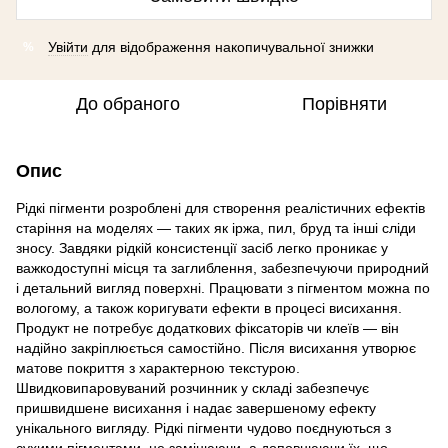
Увійти
для відображення накопичувальної знижки
%
До обраного
Порівняти
Опис
Рідкі пігменти розроблені для створення реалістичних ефектів
старіння на моделях — таких як іржа, пил, бруд та інші сліди
зносу. Завдяки рідкій консистенції засіб легко проникає у
важкодоступні місця та заглиблення, забезпечуючи природний
і детальний вигляд поверхні. Працювати з пігментом можна по
вологому, а також коригувати ефекти в процесі висихання.
Продукт не потребує додаткових фіксаторів чи клеїв — він
надійно закріплюється самостійно. Після висихання утворює
матове покриття з характерною текстурою.
Швидковипаровуваний розчинник у складі забезпечує
пришвидшене висихання і надає завершеному ефекту
унікального вигляду. Рідкі пігменти чудово поєднуються з