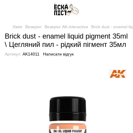
Хімія
Везерінг
Везерінг AK-interactive
Brick dust - enamel l
Brick dust - enamel liquid pigment 35ml
\ Цегляний пил - рідкий пігмент 35мл
Артикул:
AK14011
Написати відгук