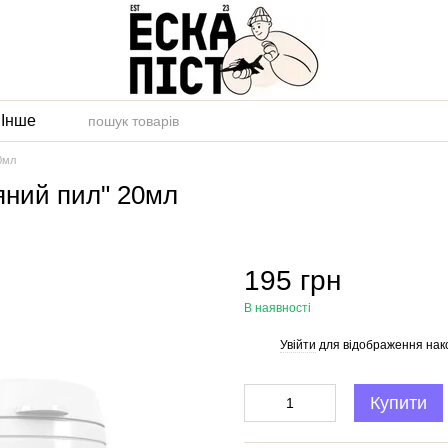
и
Інше
20мл
ляний пил" 20мл
195 грн
В наявності
Увійти
для відображення нак
%
Купити