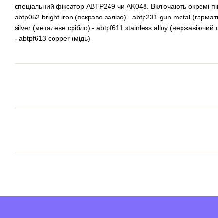
спеціальний фіксатор ABTP249 чи AK048. Включають окремі піг
abtp052 bright iron (яскраве залізо) - abtp231 gun metal (гармат
silver (металеве срібло) - abtpf611 stainless alloy (нержавіючий 
- abtpf613 copper (мідь).