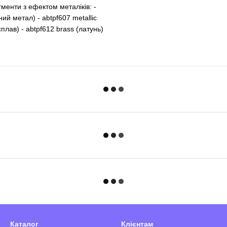
менти з ефектом металіків: -
ний метал) - abtpf607 metallic
сплав) - abtpf612 brass (латунь)
Каталог
Клієнтам