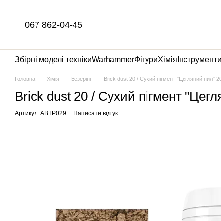
Перейти до основного контенту
067 862-04-45
Збірні моделі техніки
Warhammer
Фігури
Хімія
Інструмент
Головна
Хімія
Везерінг
Brick dust 20 / Сухий пігмент "Цегляний пил" 
Brick dust 20 / Сухий пігмент "Цег
Артикул: ABTP029
Написати відгук