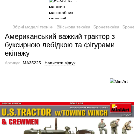
Збірні моделі техніки
Військова техніка
Бронетехніка
Броне
Американський важкий трактор з
буксирною лебідкою та фігурами
екіпажу
Артикул:
MA35225
Написати відгук