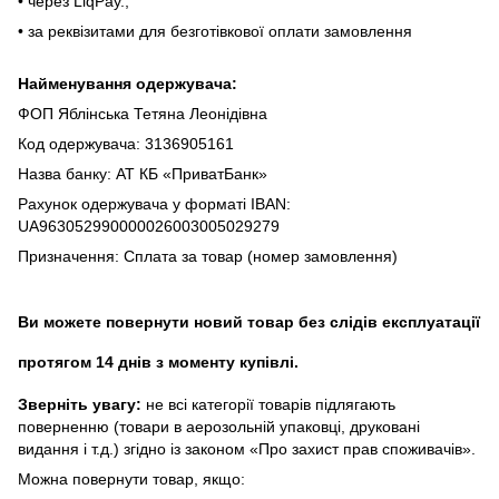
• чepeз LiqPaу.;
• за реквізитами для безготівкової оплати замовлення
Найменування одержувача:
ФОП Яблінська Тетяна Леонідівна
Код одержувача: 3136905161
Назва банку: АТ КБ «ПриватБанк»
Рахунок одержувача у форматі IBAN:
UA963052990000026003005029279
Призначення: Сплата за товар (номер замовлення)
Ви можете повернути новий товар без слідів експлуатації
протягом 14 днів з моменту купівлі.
Зверніть увагу:
не всі категорії товарів підлягають
поверненню (товари в аерозольній упаковці, друковані
видання і т.д.) згідно із законом «Про захист прав споживачів».
Можна повернути товар, якщо: