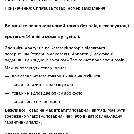
UA963052990000026003005029279
Призначення: Сплата за товар (номер замовлення)
Ви можете повернути новий товар без слідів експлуатації
протягом 14 днів з моменту купівлі.
Зверніть увагу:
не всі категорії товарів підлягають
поверненню (товари в аерозольній упаковці, друковані
видання і т.д.) згідно із законом «Про захист прав споживачів».
Можна повернути товар, якщо:
при огляді нового товару він вам не підійшов;
товар не такий, як ви очікували;
товар не відповідає опису або фото;
товар неналежної якості.
Важливо!
Товар не має втратити товарний вигляд. Має бути
збережено упаковку, товарний чек (або видаткову накладну),
гарантійний талон.
Адреса для повернення товару: