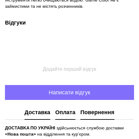
Інструменти легко очищаються водою. Game Color не є
займистими та не містять розчинників.
Відгуки
Додайте перший відгук
Написати відгук
Доставка
Оплата
Повернення
ДOCTABKA ПO УKPAЇHІ
здійсьнюється службою доставки
«Hoвa пoштa»
нa відділeння тa куp’єpoм.