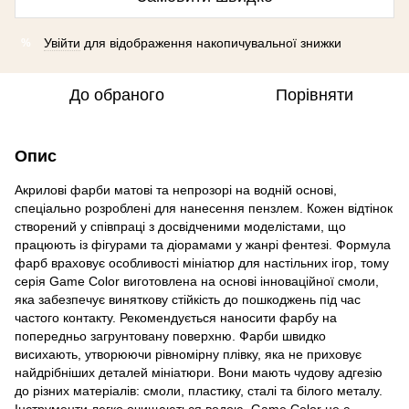
Увійти
для відображення накопичувальної знижки
%
До обраного
Порівняти
Опис
Акрилові фарби матові та непрозорі на водній основі,
спеціально розроблені для нанесення пензлем. Кожен відтінок
створений у співпраці з досвідченими моделістами, що
працюють із фігурами та діорамами у жанрі фентезі. Формула
фарб враховує особливості мініатюр для настільних ігор, тому
серія Game Color виготовлена на основі інноваційної смоли,
яка забезпечує виняткову стійкість до пошкоджень під час
частого контакту. Рекомендується наносити фарбу на
попередньо загрунтовану поверхню. Фарби швидко
висихають, утворюючи рівномірну плівку, яка не приховує
найдрібніших деталей мініатюри. Вони мають чудову адгезію
до різних матеріалів: смоли, пластику, сталі та білого металу.