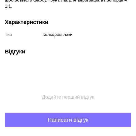
щоб розвести фарбу, ґрунт, лак для аерографа в пропорції –
1:1.
Характеристики
Тип
Кольорові лаки
Відгуки
Додайте перший відгук
Написати відгук