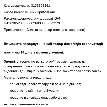
Код одержувача: 3136905161
Назва банку: АТ КБ «ПриватБанк»
Рахунок одержувача у форматі IBAN:
UA963052990000026003005029279
Призначення: Сплата за товар (номер замовлення)
Ви можете повернути новий товар без слідів експлуатації
протягом 14 днів з моменту купівлі.
Зверніть увагу:
не всі категорії товарів підлягають
поверненню (товари в аерозольній упаковці, друковані
видання і т.д.) згідно із законом «Про захист прав споживачів».
Можна повернути товар, якщо:
при огляді нового товару він вам не підійшов;
товар не такий, як ви очікували;
товар не відповідає опису або фото;
товар неналежної якості.