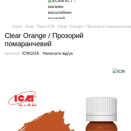
Хімія
Лаки
Лаки ICM
Clear Orange / Прозорий помаранчев
Clear Orange / Прозорий
помаранчевий
Артикул:
ICM1016
Написати відгук