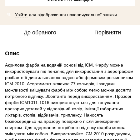
Увійти
для відображення накопичувальної знижки
%
До обраного
Порівняти
Опис
Акрилова фарба на водяній основі від ICM. Фарбу можна
використовувати під пензлик, для використання з аерографом
розбавте її дистильованою водою або фірмовим розчинником
ICM 2010. Асортимент включає 77 кольорів, і завдяки
можливості змішувати фарби між собою легко можна досягти
потрібного відтінку. Збовтайте перед використанням. Прозорі
фарби ICM1011-1016 використовуються для тонування
прозорих деталей у відповідний колір, імітації габаритних
ліхтарів, стопів, відбивачів, триплексу. Наносять
безпосередньо на прозору поверхню після знежирення
спиртом. Для одержання потрібного відтінку фарби можна
змішувати між собою. Використовуйте ICM 2010 розріджувач,