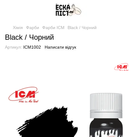
Хімія
Фарби
Фарби ICM
Black / Чорний
Black / Чорний
Артикул:
ICM1002
Написати відгук