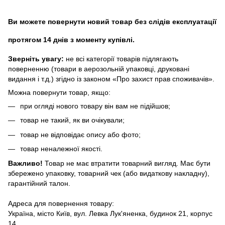
Ви можете повернути новий товар без слідів експлуатації
протягом 14 днів з моменту купівлі.
Зверніть увагу:
не всі категорії товарів підлягають
поверненню (товари в аерозольній упаковці, друковані
видання і т.д.) згідно із законом «Про захист прав споживачів».
Можна повернути товар, якщо:
при огляді нового товару він вам не підійшов;
товар не такий, як ви очікували;
товар не відповідає опису або фото;
товар неналежної якості.
Важливо!
Товар не має втратити товарний вигляд. Має бути
збережено упаковку, товарний чек (або видаткову накладну),
гарантійний талон.
Адреса для повернення товару:
Україна, місто Київ, вул. Левка Лук'яненка, будинок 21, корпус
14