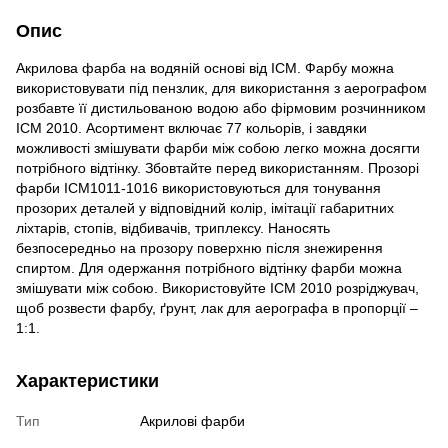
Опис
Акрилова фарба на водяній основі від ICM. Фарбу можна
використовувати під пензлик, для використання з аерографом
розбавте її дистильованою водою або фірмовим розчинником
ICM 2010. Асортимент включає 77 кольорів, і завдяки
можливості змішувати фарби між собою легко можна досягти
потрібного відтінку. Збовтайте перед використанням. Прозорі
фарби ICM1011-1016 використовуються для тонування
прозорих деталей у відповідний колір, імітації габаритних
ліхтарів, стопів, відбивачів, триплексу. Наносять
безпосередньо на прозору поверхню після знежирення
спиртом. Для одержання потрібного відтінку фарби можна
змішувати між собою. Використовуйте ICM 2010 розріджувач,
щоб розвести фарбу, ґрунт, лак для аерографа в пропорції –
1:1.
Характеристики
Тип
Акрилові фарби